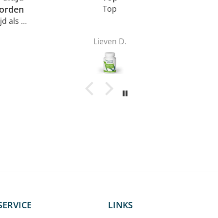
worden
Top
 als ik
Werkt
Lieven D.
.Ook
.Het
g laag
heid
ERVICE
LINKS