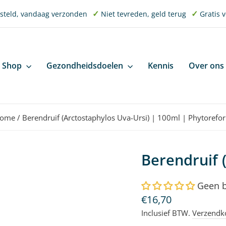
✓
✓
esteld, vandaag verzonden
Niet tevreden, geld terug
Gratis 
Diavoorstelling
pauzeren
Shop
Gezondheidsdoelen
Kennis
Over ons
ome
/
Berendruif (Arctostaphylos Uva-Ursi) | 100ml | Phytorefo
Berendruif 
Geen 
Normale
€16,70
prijs
Inclusief BTW.
Verzendk