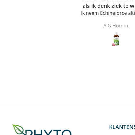
Top!
als ik denk ziek te 
Ik neem Echinaforce altijd
denk ziek te worden.
Anoniem
A.G.Homm.
weerstandsverhogend
tegen
hartritmestoornissen
alcoholpercentage is er
Beter voor je gezond
KLANTENS