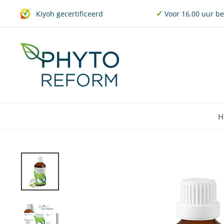
Doorgaan
✓
Voor 16.00 uur b
Kiyoh gecertificeerd
naar
artikel
H