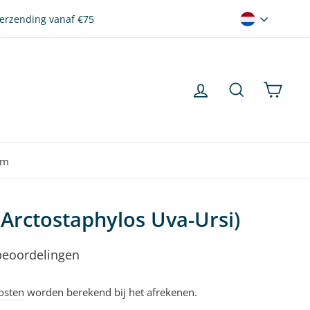
verzending vanaf €75
Taal
Inloggen
Zoekopdrac
Wink
rm
(Arctostaphylos Uva-Ursi)
beoordelingen
osten
worden berekend bij het afrekenen.