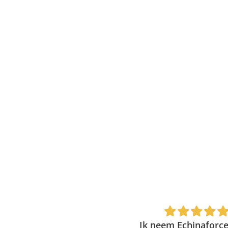
Berendruif (Arctostaphylos Uva-
Ursi)
€16,70
Top!
Ik neem Echinaforce 