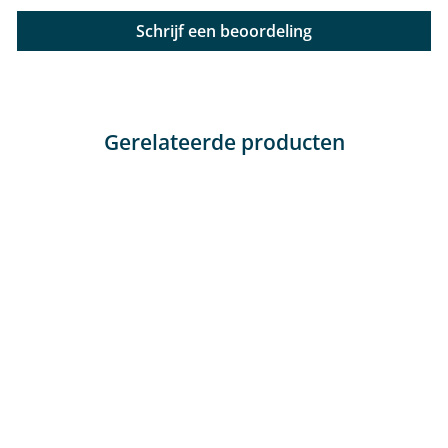
Schrijf een beoordeling
Gerelateerde producten
Artisjok (Cynara
Scolymus)
€16,10