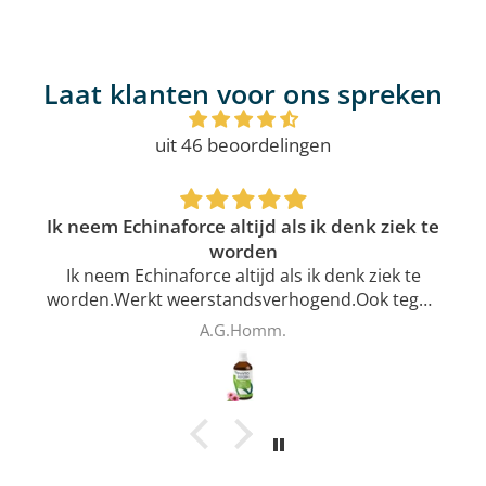
Laat klanten voor ons spreken
uit 46 beoordelingen
Ik neem Echinaforce altijd als ik denk ziek te
worden
Ik neem Echinaforce altijd als ik denk ziek te
worden.Werkt weerstandsverhogend.Ook tegen
hartritmestoornissen.Het alcoholpercentage is
A.G.Homm.
erg laag
Beter voor je gezondheid