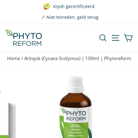
Doorgaan
Kiyoh gecertificeerd
naar
Diavoorstelling
✓
Niet tevreden, geld terug
artikel
pauzeren
Zoekopdrach
Sitenav
W
Home
/
Artisjok (Cynara Scolymus) | 100ml | Phytoreform