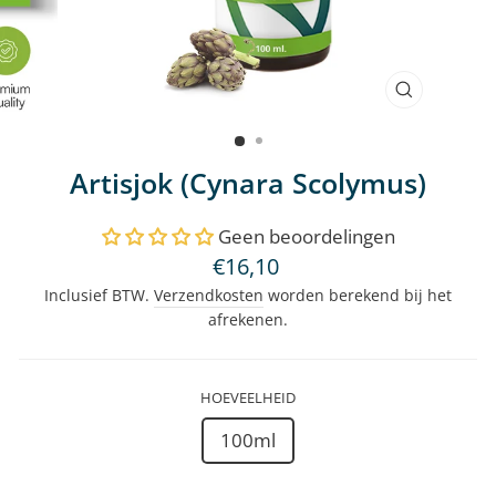
SLUITEN
(ESC)
Artisjok (Cynara Scolymus)
Geen beoordelingen
Normale
€16,10
prijs
Inclusief BTW.
Verzendkosten
worden berekend bij het
afrekenen.
HOEVEELHEID
100ml